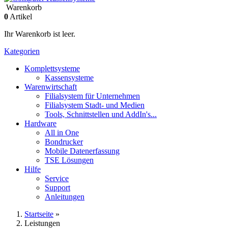
Warenkorb
0
Artikel
Ihr Warenkorb ist leer.
Kategorien
Komplettsysteme
Kassensysteme
Warenwirtschaft
Filialsystem für Unternehmen
Filialsystem Stadt- und Medien
Tools, Schnittstellen und AddIn's...
Hardware
All in One
Bondrucker
Mobile Datenerfassung
TSE Lösungen
Hilfe
Service
Support
Anleitungen
Startseite
»
Leistungen