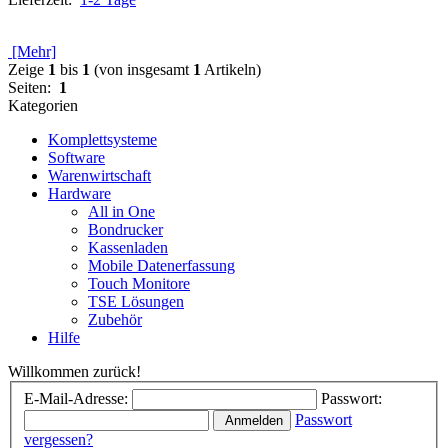
[Mehr]
Zeige
1
bis
1
(von insgesamt
1
Artikeln)
Seiten:
1
Kategorien
Komplettsysteme
Software
Warenwirtschaft
Hardware
All in One
Bondrucker
Kassenladen
Mobile Datenerfassung
Touch Monitore
TSE Lösungen
Zubehör
Hilfe
Willkommen zurück!
E-Mail-Adresse:
Passwort:
Passwort
Anmelden
vergessen?