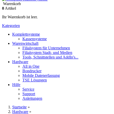
Warenkorb
0
Artikel
Ihr Warenkorb ist leer.
Kategorien
Komplettsysteme
Kassensysteme
Warenwirtschaft
Filialsystem für Unternehmen
Filialsystem Stadt- und Medien
Tools, Schnittstellen und AddIn's...
Hardware
All in One
Bondrucker
Mobile Datenerfassung
TSE Lösungen
Hilfe
Service
Support
Anleitungen
Startseite
»
Hardware
»